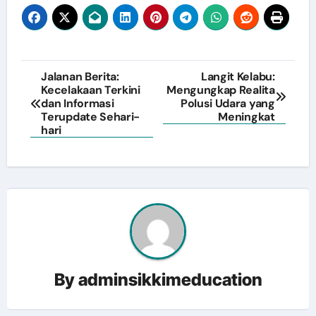
Post
Jalanan Berita:
Langit Kelabu:
Kecelakaan Terkini
Mengungkap Realita
navigation
dan Informasi
Polusi Udara yang
Terupdate Sehari-
Meningkat
hari
By
adminsikkimeducation