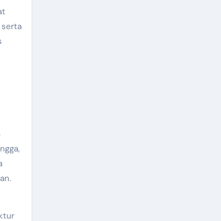
at
 serta
s
a
ngga,
a
an.
ktur