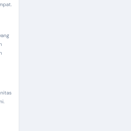
mpat.
yang
n
n
nitas
i.