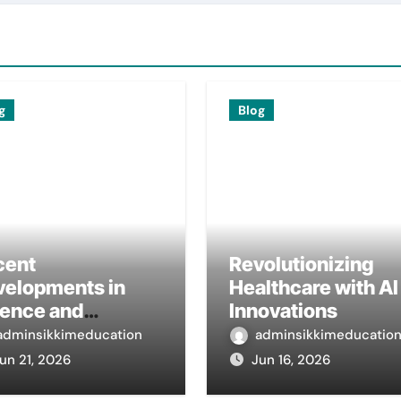
g
Blog
cent
Revolutionizing
velopments in
Healthcare with AI
ience and
Innovations
ernational
adminsikkimeducation
adminsikkimeducatio
search
un 21, 2026
Jun 16, 2026