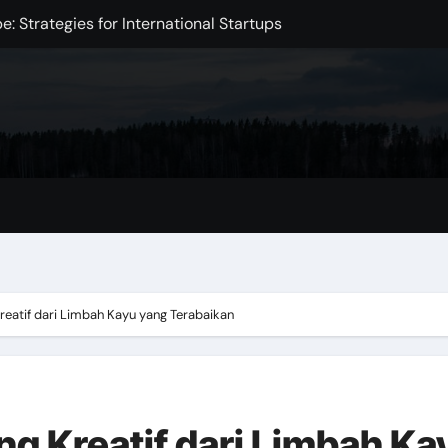
: Strategies for International Startups
e in the Digital Age
Intelligence
xchange Development
Markets
mpact on the Global Economy
omic Challenge
 Initiative to Improve Health
reatif dari Limbah Kayu yang Terabaikan
ng Kreatif dari Limbah Ka