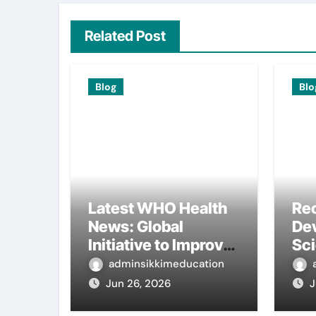
Related Post
Blog
Blo
Latest WHO Health
Re
News: Global
De
Initiative to Improve
Sc
Health
Int
adminsikkimeducation
Re
Jun 26, 2026
J