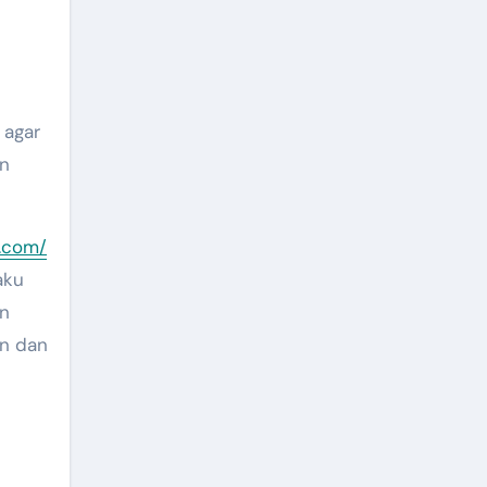
 agar
an
e.com/
aku
an
n dan