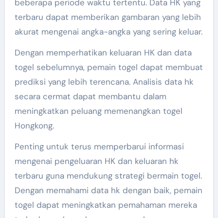
beberapa periode waktu tertentu. Data HK yang
terbaru dapat memberikan gambaran yang lebih
akurat mengenai angka-angka yang sering keluar.
Dengan memperhatikan keluaran HK dan data
togel sebelumnya, pemain togel dapat membuat
prediksi yang lebih terencana. Analisis data hk
secara cermat dapat membantu dalam
meningkatkan peluang memenangkan togel
Hongkong.
Penting untuk terus memperbarui informasi
mengenai pengeluaran HK dan keluaran hk
terbaru guna mendukung strategi bermain togel.
Dengan memahami data hk dengan baik, pemain
togel dapat meningkatkan pemahaman mereka