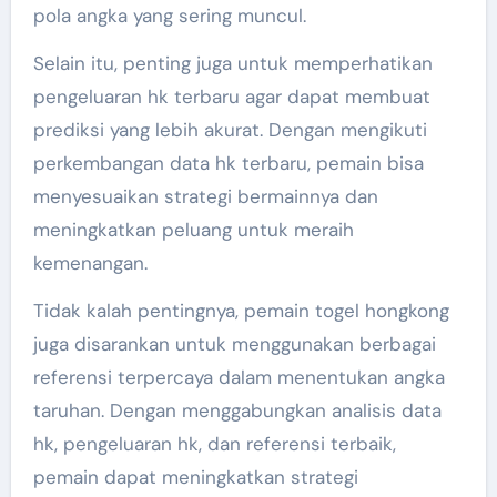
pola angka yang sering muncul.
Selain itu, penting juga untuk memperhatikan
pengeluaran hk terbaru agar dapat membuat
prediksi yang lebih akurat. Dengan mengikuti
perkembangan data hk terbaru, pemain bisa
menyesuaikan strategi bermainnya dan
meningkatkan peluang untuk meraih
kemenangan.
Tidak kalah pentingnya, pemain togel hongkong
juga disarankan untuk menggunakan berbagai
referensi terpercaya dalam menentukan angka
taruhan. Dengan menggabungkan analisis data
hk, pengeluaran hk, dan referensi terbaik,
pemain dapat meningkatkan strategi