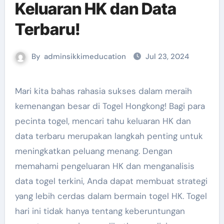
Keluaran HK dan Data
Terbaru!
By
adminsikkimeducation
Jul 23, 2024
Mari kita bahas rahasia sukses dalam meraih
kemenangan besar di Togel Hongkong! Bagi para
pecinta togel, mencari tahu keluaran HK dan
data terbaru merupakan langkah penting untuk
meningkatkan peluang menang. Dengan
memahami pengeluaran HK dan menganalisis
data togel terkini, Anda dapat membuat strategi
yang lebih cerdas dalam bermain togel HK. Togel
hari ini tidak hanya tentang keberuntungan