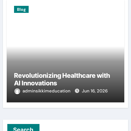
Blog
Revolutionizing Healthcare with
AI Innovations
adminsikkimeducation
Jun 16, 2026
Search