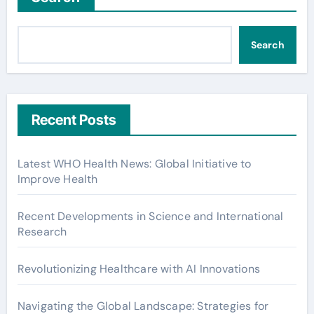
Search
Recent Posts
Latest WHO Health News: Global Initiative to
Improve Health
Recent Developments in Science and International
Research
Revolutionizing Healthcare with AI Innovations
Navigating the Global Landscape: Strategies for