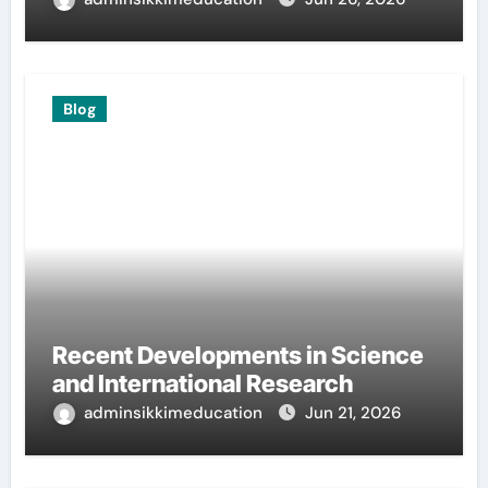
Blog
Recent Developments in Science
and International Research
adminsikkimeducation
Jun 21, 2026